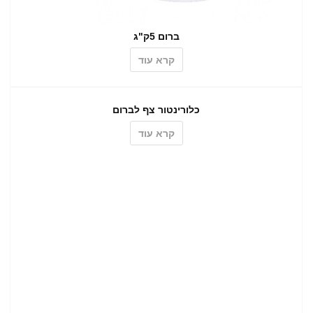
ברום 5ק"ג
קרא עוד
כלורינטור צף לברום
קרא עוד