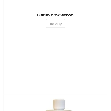
מברשת25ס"מ BD0185
קרא עוד