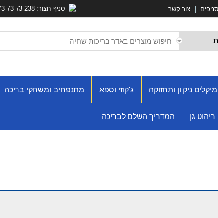
סניף חצור: 073-73-73-238
ניפים
|
צור קשר
מיקלים ניקיון ותחזוקה
ג'קוזי וספא
מתנפחים ומשחקי בריכה
ריהוט גן
המדריך השלם לבריכה