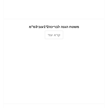
משטח הגנה לבריכה2*1עובי3ס"מ
קרא עוד