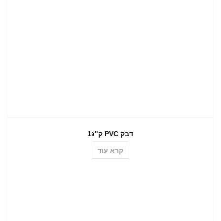
דבק PVC ק"ג1
קרא עוד