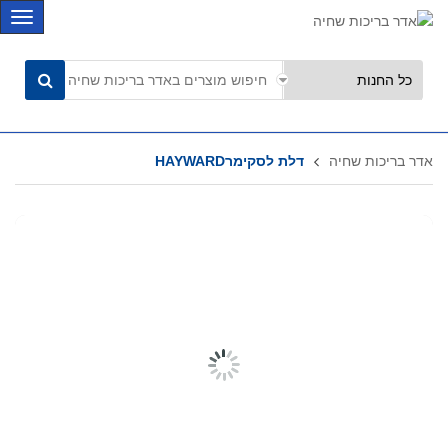
C
a
t
e
g
o
r
אדר בריכות שחיה
דלת לסקימרHAYWARD
i
e
s