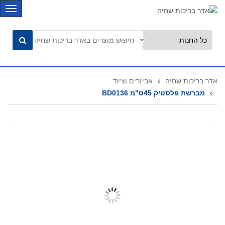
C
a
t
e
g
o
r
אדר בריכות שחיה
אביזרים וציוד
i
מברשת פלסטיק 45ס"מ BD0136
e
s