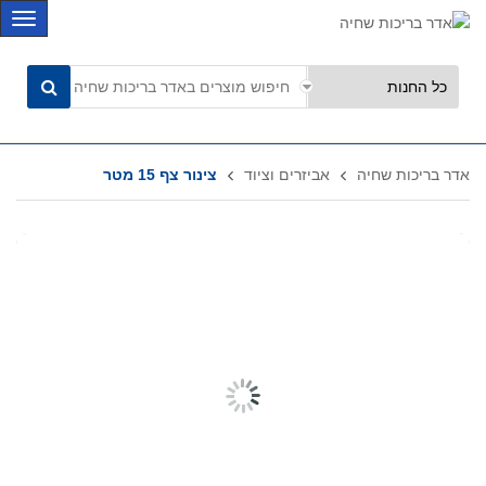
C
a
t
e
g
o
r
אדר בריכות שחיה
אביזרים וציוד
צינור צף 15 מטר
i
e
s