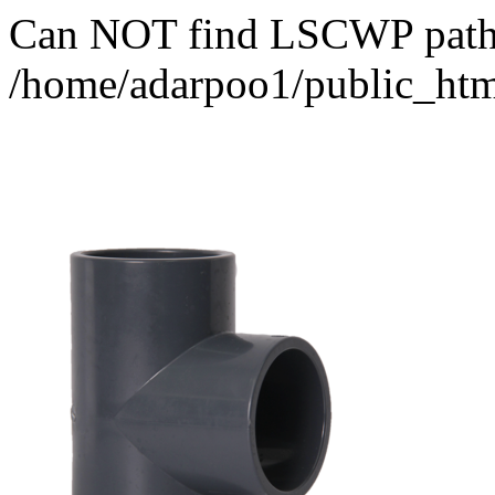
Can NOT find LSCWP path fo
/home/adarpoo1/public_htm