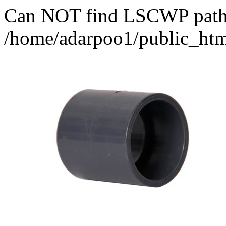
Can NOT find LSCWP path fo
/home/adarpoo1/public_htm