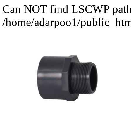
Can NOT find LSCWP path fo
/home/adarpoo1/public_htm