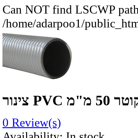
Can NOT find LSCWP path fo
/home/adarpoo1/public_htm
צינור PVC מ
0
Review(s)
Availability:
In stock