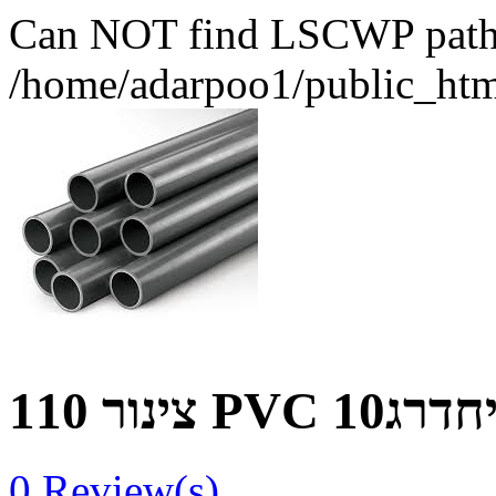
Can NOT find LSCWP path fo
/home/adarpoo1/public_htm
צינור 110 PVC 
0
Review(s)