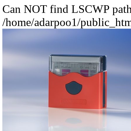
Can NOT find LSCWP path fo
/home/adarpoo1/public_htm