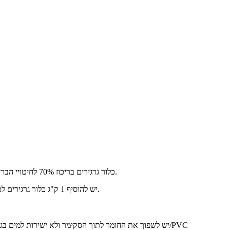
כלור גרגירים בריכוז 70% לחיטויי הבריכה – מתאים במיוחד לשימוש במקרה של מכת שוק שצריך לעשות בבריכה.
יש להוסיף 1 ק"ג כלור גרגירים לכל 50 קוב מים במקרה של ירוקת ולהפעיל את המשאבה 48 שעות ברציפות.
שימו לב! בבריכות שחיה ויניל ו-PVC יש לשפוך את החומר לתוך הסקימר ולא ישירות למים בגלל שהחומר עלול לשקוע ולפגוע בויניל/PVC