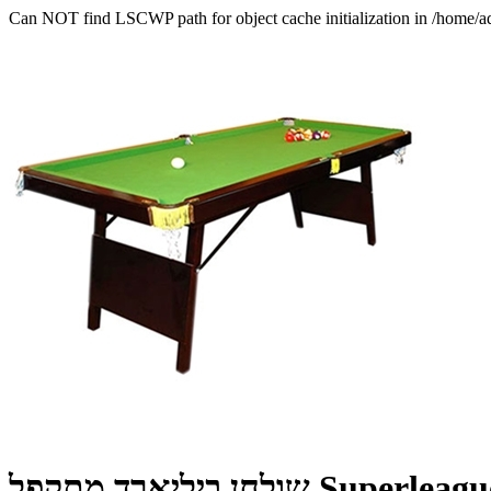
Can NOT find LSCWP path for object cache initialization in /home/a
Superleague Pollo 6 