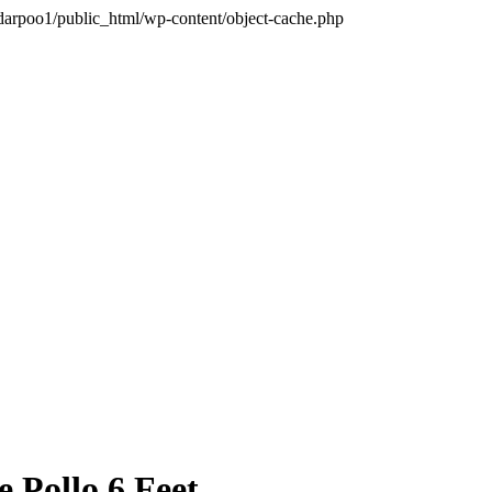
darpoo1/public_html/wp-content/object-cache.php
שולחן ביליארד מתקפל Feet