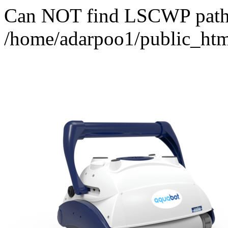
Can NOT find LSCWP path fo
/home/adarpoo1/public_htm