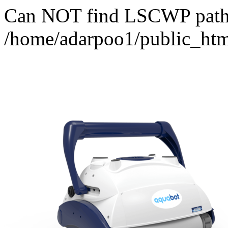
Can NOT find LSCWP path fo
/home/adarpoo1/public_htm