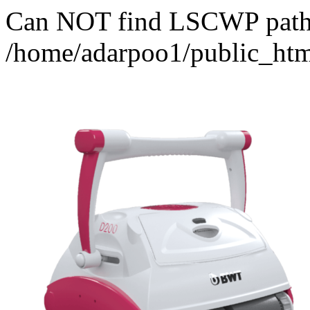
Can NOT find LSCWP path fo
/home/adarpoo1/public_htm