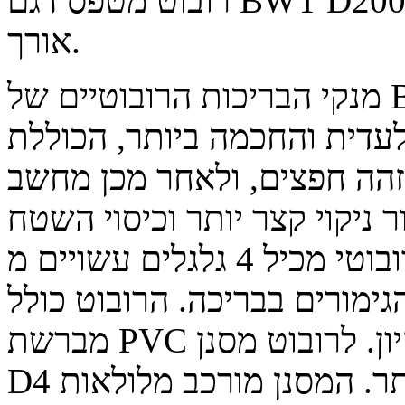
רובוט מטפס דגם BWT D200 – לניקוי בריכות של עד 10 מטרים
אורך.
מנקי הבריכות הרובוטיים של BWT נעים ומנקים במהירות. הם
עדית והחכמה ביותר, הכוללת
מזהה חפצים, ולאחר מכן מחשב
 ניקוי קצר יותר וכיסוי השטח
כולו. המנקה הרובוטי מכיל 4 גלגלים עשויים מ-PVA, אשר תוכננו
גימורים בבריכה. הרובוט כולל
מברשת PVC רוטטת נוספת להעמקת פעולת הניקיון. לרובוט מסנן
D4 ללכידת חלקיקים קטנים ביותר. המסנן מורכב מלולאות