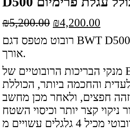
D5 כולל עגלת פרימיום
₪
5,200.00
₪
4,200.00
רובוט מטפס דגם BWT D500 – לניקוי בריכות של עד 15 מטרים
אורך.
מנקי הבריכות הרובוטיים של BWT נעים ומנקים במהירות. הם
עדית והחכמה ביותר, הכוללת
מזהה חפצים, ולאחר מכן מחשב
 ניקוי קצר יותר וכיסוי השטח
כולו. המנקה הרובוטי מכיל 4 גלגלים עשויים מ-PVA, אשר תוכננו