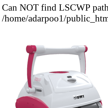
Can NOT find LSCWP path fo
/home/adarpoo1/public_htm