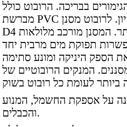
גימורים בבריכה. הרובוט כולל
מברשת PVC רוטטת נוספת להעמקת פעולת הניקיון. לרובוט מסנן
D4 ללכידת חלקיקים קטנים ביותר. המסנן מורכב מלולאות
פשרות תפוקת מים מרבית יחד
 הספק היניקה ומונע סתימה
ם. המנקים הרובוטיים של BWT מספקים את יכולת
נה על אספקת החשמל, המנוע
והכבלים.