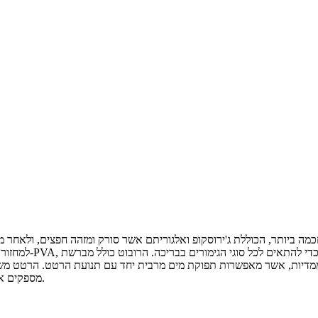
הרובוטיים של BWT מספקים את יכולת היניקה החזקה ביותר לעומת כל רובוט בשוק.