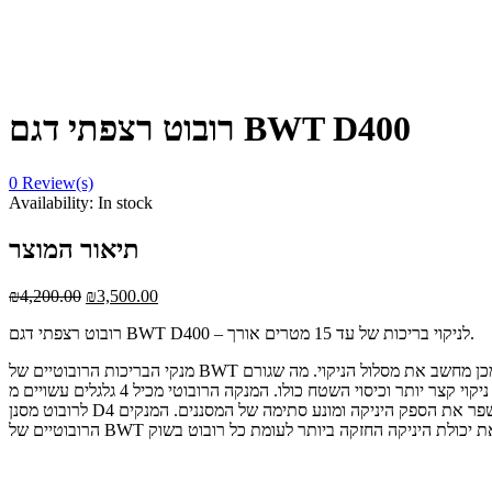
רובוט רצפתי דגם BWT D400
0
Review(s)
Availability:
In stock
תיאור המוצר
₪
4,200.00
₪
3,500.00
רובוט רצפתי דגם BWT D400 – לניקוי בריכות של עד 15 מטרים אורך.
מנקי הבריכות הרובוטיים של BWT נעים ומנקים במהירות. הם מכילים את מערכת הניווט הבלעדית והחכמה ביותר, הכוללת ג'ירוסקופ ואלגוריתם אשר סורק ומזהה חפצים, ולאחר מכן מחשב את מסלול הניקוי. מה שגורם
למחזור ניקוי קצר יותר וכיסוי השטח כולו. המנקה הרובוטי מכיל 4 גלגלים עשויים מ-PVA, אשר תוכננו במיוחד בכדי להתאים לכל סוגי הגימורים בבריכה. הרובוט כולל מברשת PVC רוטטת נוספת להעמקת פעולת הניקיון.
לרובוט מסנן D4 ללכידת חלקיקים קטנים ביותר. המסנן מורכב מלולאות מיקרופייבר תלת ממדיות, אשר מאפשרות תפוקת מים מרבית יחד עם תנועת הרטט. הרטט משפר את הספק היניקה ומונע סתימה של המסננים. המנקים