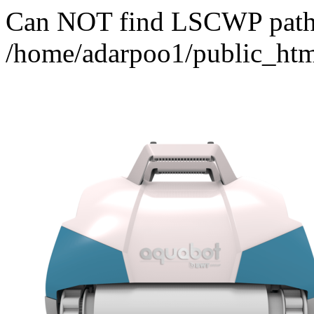
Can NOT find LSCWP path fo
/home/adarpoo1/public_htm