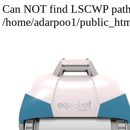
Can NOT find LSCWP path fo
/home/adarpoo1/public_htm