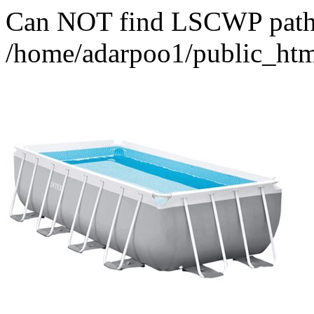
Can NOT find LSCWP path fo
/home/adarpoo1/public_htm