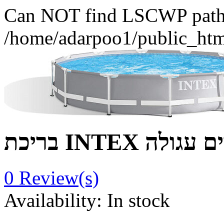
Can NOT find LSCWP path fo
/home/adarpoo1/public_htm
IN עמודים עגולה
0
Review(s)
Availability:
In stock