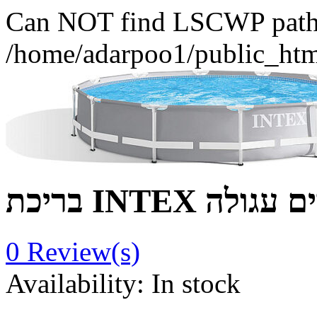
Can NOT find LSCWP path fo
/home/adarpoo1/public_htm
IN עמודים עגולה
0
Review(s)
Availability:
In stock