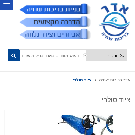
C
a
t
e
g
o
r
i
e
s
אדר בריכות שחיה
ציוד סולרי
ציוד סולרי