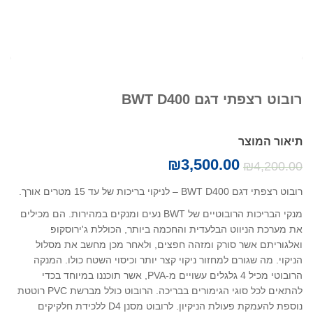
רובוט רצפתי דגם BWT D400
תיאור המוצר
₪
3,500.00
₪
4,200.00
רובוט רצפתי דגם BWT D400 – לניקוי בריכות של עד 15 מטרים אורך.
מנקי הבריכות הרובוטיים של BWT נעים ומנקים במהירות. הם מכילים
את מערכת הניווט הבלעדית והחכמה ביותר, הכוללת ג'ירוסקופ
ואלגוריתם אשר סורק ומזהה חפצים, ולאחר מכן מחשב את מסלול
הניקוי. מה שגורם למחזור ניקוי קצר יותר וכיסוי השטח כולו. המנקה
הרובוטי מכיל 4 גלגלים עשויים מ-PVA, אשר תוכננו במיוחד בכדי
להתאים לכל סוגי הגימורים בבריכה. הרובוט כולל מברשת PVC רוטטת
נוספת להעמקת פעולת הניקיון. לרובוט מסנן D4 ללכידת חלקיקים