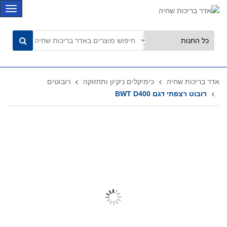
C
a
t
e
g
o
r
אדר בריכות שחיה
כימיקלים ניקיון ותחזוקה
רובוטים
i
רובוט רצפתי דגם BWT D400
e
s